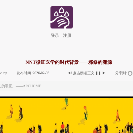
登录
|
注册
NNT循证医学的时代背景——邪修的渊源
e.top
|
发布时间 :
2026-02-03
|
|
🔊
点击朗读正文
❚❚
▶
|
分享到:
的罪恶。——ARCHOME