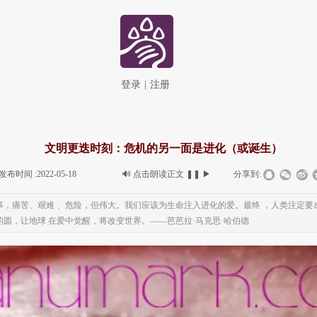
登录
|
注册
文明更迭时刻：危机的另一面是进化（或诞生）
发布时间 :
2022-05-18
|
|
🔊
点击朗读正文
❚❚
▶
|
分享到:
事，痛苦、艰难 、危险，但伟大。我们应该为生命注入进化的爱。最终 ，人类注定要
圆，让地球 在爱中觉醒，将改变世界。——芭芭拉·马克思·哈伯德